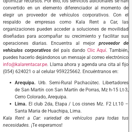
optimizar recursos. Por ello, los servicios adicionales se han
convertido en un elemento diferenciador al momento de
elegir un proveedor de vehículos corporativos. Con el
respaldo de empresas como Kala Rent a Car, las
organizaciones pueden acceder a soluciones de movilidad
diseñadas para acompañar su crecimiento y facilitar sus
operaciones diarias. Encuentra al mejor
proveedor de
vehículos corporativos
del país dando
Clic Aquí
. También,
puedes hacerlo dejándonos un mensaje al correo electrónico
info@kalarentacar.pe
. Llama ahora y agenda una cita al fijo
(054) 624021 o al celular 959225662. Encuéntranos en:
Arequipa.
Urb. Semi-Rural Pachacútec. Libertadores
de San Martín con San Martín de Porras, Mz h-15 Lt-3,
Cerro Colorado, Arequipa.
Lima.
El club 2da, Etapa / Los cisnes Mz. F2 Lt.10 –
Santa Maria de Huachipa, Lima.
Kala Rent a Car: variedad de vehículos para todas tus
necesidades.
¡Te esperamos!