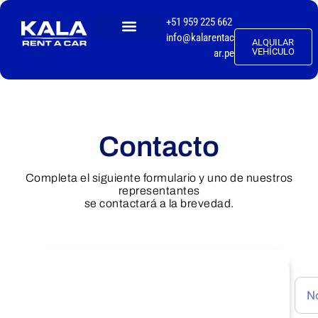
+51 959 225 662
info@kalarentac
ALQUILAR
TALLER MECÁNICO
VEHÍCULO
ar.pe
Contacto
Completa el siguiente formulario y uno de nuestros
representantes
se contactará a la brevedad.
Numeros de Contacto
Central de Alquileres