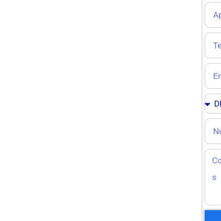
+ 51 959 225 662
+51 959 225 702
+51 959 225 714
Taller Mecánico
+ 51 958 312 969
+51 959 225 714