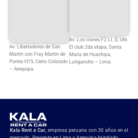
Av. Los cisnes F2 Lt. D, Urb.
Av. Libertadores de San
El club 2da etapa, Santa
Martín con Fray Martin de
María de Huachipa,
Porres H15, Cerro Colorado
Lurigancho – Lima.
– Arequipa.
Kala Rent a Car,
empresa peruana con 30 años en el
mercado. Presente en Lima y Arequipa brindado