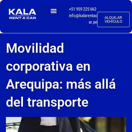
+51 959 225 662
info@kalarentac
ALQUILAR
TALLER MECÁNICO
VEHÍCULO
ar.pe
Movilidad
corporativa en
Arequipa: más allá
del transporte