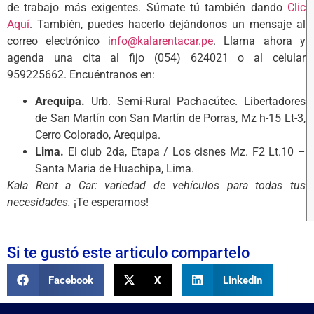
de trabajo más exigentes. Súmate tú también dando
Clic
Aquí
. También, puedes hacerlo dejándonos un mensaje al
correo electrónico
info@kalarentacar.pe
. Llama ahora y
agenda una cita al fijo (054) 624021 o al celular
959225662. Encuéntranos en:
Arequipa.
Urb. Semi-Rural Pachacútec. Libertadores
de San Martín con San Martín de Porras, Mz h-15 Lt-3,
Cerro Colorado, Arequipa.
Lima.
El club 2da, Etapa / Los cisnes Mz. F2 Lt.10 –
Santa Maria de Huachipa, Lima.
Kala Rent a Car: variedad de vehículos para todas tus
necesidades.
¡Te esperamos!
Si te gustó este articulo compartelo
Facebook
X
LinkedIn