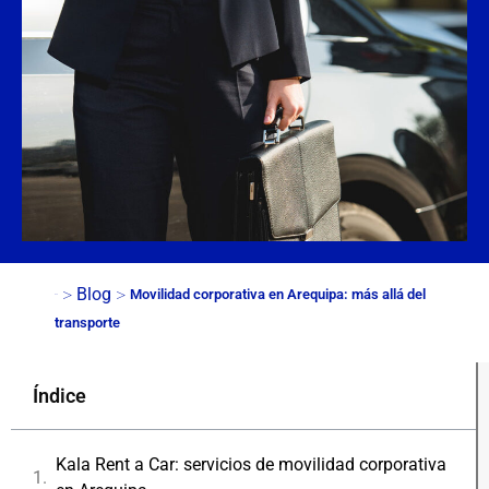
>
>
Blog
Movilidad corporativa en Arequipa: más allá del
Inicio
transporte
Índice
Kala Rent a Car: servicios de movilidad corporativa