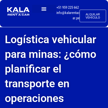
+51 959 225 662
info@kalarentac
ALQUILAR
TALLER MECÁNICO
VEHÍCULO
ar.pe
Logística vehicular
para minas: ¿cómo
planificar el
transporte en
operaciones