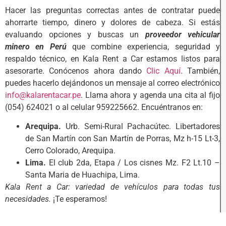
Hacer las preguntas correctas antes de contratar puede
ahorrarte tiempo, dinero y dolores de cabeza. Si estás
evaluando opciones y buscas un
proveedor vehicular
minero en Perú
que combine experiencia, seguridad y
respaldo técnico, en Kala Rent a Car estamos listos para
asesorarte. Conócenos ahora dando
Clic Aquí
. También,
puedes hacerlo dejándonos un mensaje al correo electrónico
info@kalarentacar.pe
. Llama ahora y agenda una cita al fijo
(054) 624021 o al celular 959225662. Encuéntranos en:
Arequipa.
Urb. Semi-Rural Pachacútec. Libertadores
de San Martín con San Martín de Porras, Mz h-15 Lt-3,
Cerro Colorado, Arequipa.
Lima.
El club 2da, Etapa / Los cisnes Mz. F2 Lt.10 –
Santa Maria de Huachipa, Lima.
Kala Rent a Car: variedad de vehículos para todas tus
necesidades.
¡Te esperamos!