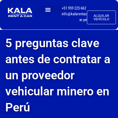
+51 959 225 662
info@kalarentac
ALQUILAR
TALLER MECÁNICO
VEHÍCULO
ar.pe
5 preguntas clave
antes de contratar a
un proveedor
vehicular minero en
Perú