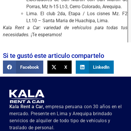
Porras, Mz h-15 Lt-3, Cerro Colorado, Arequipa.
Lima.
El club 2da, Etapa / Los cisnes Mz. F2
Lt.10 – Santa Maria de Huachipa, Lima.
Kala Rent a Car: variedad de vehículos para todas tus
necesidades.
¡Te esperamos!
Si te gustó este articulo compartelo
Facebook
X
LinkedIn
Kala Rent a Car,
empresa peruana con 30 años en el
mercado. Presente en Lima y Arequipa brindado
servicios de alquiler de todo tipo de vehículos y
traslado de personal.