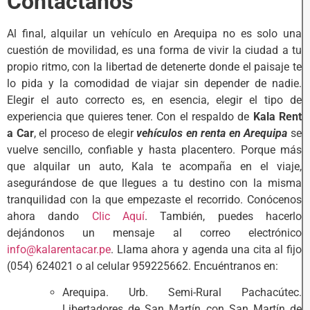
Contáctanos
Al final, alquilar un vehículo en Arequipa no es solo una
cuestión de movilidad, es una forma de vivir la ciudad a tu
propio ritmo, con la libertad de detenerte donde el paisaje te
lo pida y la comodidad de viajar sin depender de nadie.
Elegir el auto correcto es, en esencia, elegir el tipo de
experiencia que quieres tener. Con el respaldo de
Kala Rent
a Car
, el proceso de elegir
vehículos en renta en Arequipa
se
vuelve sencillo, confiable y hasta placentero. Porque más
que alquilar un auto, Kala te acompaña en el viaje,
asegurándose de que llegues a tu destino con la misma
tranquilidad con la que empezaste el recorrido. Conócenos
ahora dando
Clic Aquí
. También, puedes hacerlo
dejándonos un mensaje al correo electrónico
info@kalarentacar.pe
. Llama ahora y agenda una cita al fijo
(054) 624021 o al celular 959225662. Encuéntranos en:
Arequipa. Urb. Semi-Rural Pachacútec.
Libertadores de San Martín con San Martín de