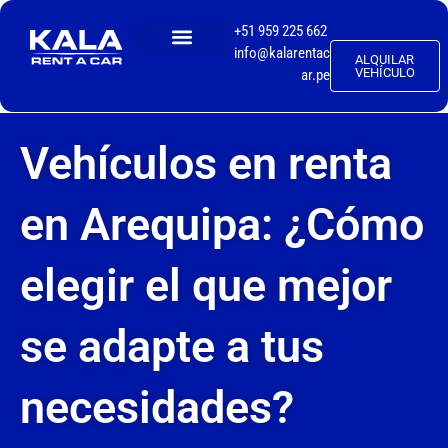
+51 959 225 662
info@kalarentac
ALQUILAR
TALLER MECÁNICO
VEHÍCULO
ar.pe
Vehículos en renta
en Arequipa: ¿Cómo
elegir el que mejor
se adapte a tus
necesidades?