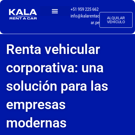
+51 959 225 662
info@kalarentac
ALQUILAR
TALLER MECÁNICO
VEHÍCULO
ar.pe
Renta vehicular
corporativa: una
solución para las
empresas
modernas