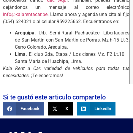
Conócenos dando
Clic Aquí
. También, puedes hacerlo
dejándonos un mensaje al correo electrónico
info@kalarentacar.pe
. Llama ahora y agenda una cita al fijo
(054) 624021 o al celular 959225662. Encuéntranos en:
Arequipa.
Urb. Semi-Rural Pachacútec. Libertadores
de San Martín con San Martín de Porras, Mz h-15 Lt-3,
Cerro Colorado, Arequipa.
Lima.
El club 2da, Etapa / Los cisnes Mz. F2 Lt.10 –
Santa Maria de Huachipa, Lima.
Kala Rent a Car: variedad de vehículos para todas tus
necesidades.
¡Te esperamos!
Si te gustó este articulo compartelo
Facebook
X
LinkedIn