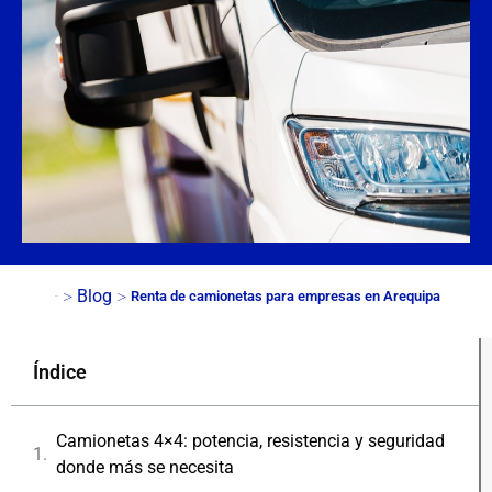
>
>
Blog
Renta de camionetas para empresas en Arequipa
Inicio
Índice
Camionetas 4×4: potencia, resistencia y seguridad
donde más se necesita