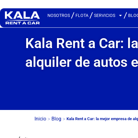
NOSOTROS
FLOTA
SERVICIOS
BLO
Kala Rent a Car: 
alquiler de autos 
>
>
Inicio
Blog
Kala Rent a Car: la mejor empresa de alq