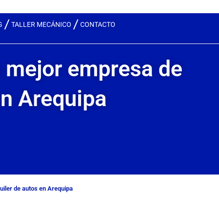
G
TALLER MECÁNICO
CONTACTO
la mejor empresa de
en Arequipa
uiler de autos en Arequipa