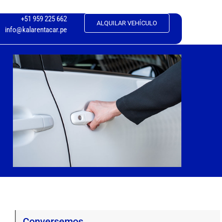
+51 959 225 662
ALQUILAR VEHÍCULO
info@kalarentacar.pe
Conversemos