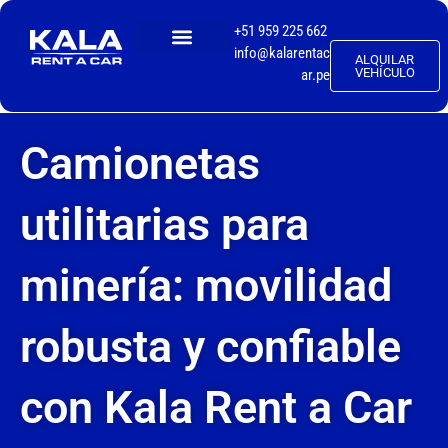
+51 959 225 662
info@kalarentac
ALQUILAR
TALLER MECÁNICO
VEHÍCULO
ar.pe
Camionetas
utilitarias para
minería: movilidad
robusta y confiable
con Kala Rent a Car