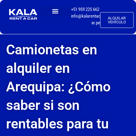
+51 959 225 662
info@kalarentac
ALQUILAR
TALLER MECÁNICO
VEHÍCULO
ar.pe
Camionetas en
alquiler en
Arequipa: ¿Cómo
saber si son
rentables para tu