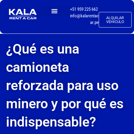
+51 959 225 662
info@kalarentac
ALQUILAR
TALLER MECÁNICO
VEHÍCULO
ar.pe
¿Qué es una
camioneta
reforzada para uso
minero y por qué es
indispensable?