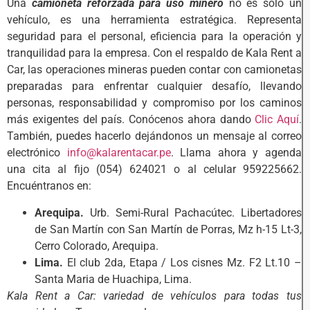
Una
camioneta reforzada para uso minero
no es solo un
vehículo, es una herramienta estratégica. Representa
seguridad para el personal, eficiencia para la operación y
tranquilidad para la empresa. Con el respaldo de Kala Rent a
Car, las operaciones mineras pueden contar con camionetas
preparadas para enfrentar cualquier desafío, llevando
personas, responsabilidad y compromiso por los caminos
más exigentes del país. Conócenos ahora dando
Clic Aquí
.
También, puedes hacerlo dejándonos un mensaje al correo
electrónico
info@kalarentacar.pe
. Llama ahora y agenda
una cita al fijo (054) 624021 o al celular 959225662.
Encuéntranos en:
Arequipa.
Urb. Semi-Rural Pachacútec. Libertadores
de San Martín con San Martín de Porras, Mz h-15 Lt-3,
Cerro Colorado, Arequipa.
Lima.
El club 2da, Etapa / Los cisnes Mz. F2 Lt.10 –
Santa Maria de Huachipa, Lima.
Kala Rent a Car: variedad de vehículos para todas tus