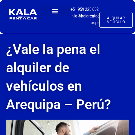
+51 959 225 662
info@kalarentac
ALQUILAR
TALLER MECÁNICO
VEHÍCULO
ar.pe
¿Vale la pena el
alquiler de
vehículos en
Arequipa – Perú?