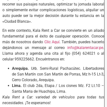
recorrer sus paisajes naturales, optimizar tu jornada laboral
o simplemente evitar complicaciones logísticas, alquilar un
auto puede ser la mejor decisión durante tu estancia en la
«Ciudad Blanca».
En este contexto, Kala Rent a Car se convierte en un aliado
fundamental para el éxito de cualquier operación. Conoce
más de nosotros dando
Clic Aquí
. También, puedes hacerlo
dejándonos un mensaje al correo
info@kalarentacar.pe
.
Llama ahora y agenda una cita al fijo (054) 624021 o al
celular 959225662. Encuéntranos en:
Arequipa.
Urb. Semi-Rural Pachacútec. Libertadores
de San Martín con San Martín de Porras, Mz h-15 Lt-3,
Cerro Colorado, Arequipa.
Lima.
El club 2da, Etapa / Los cisnes Mz. F2 Lt.10 –
Santa Maria de Huachipa, Lima.
Kala Rent a Car: variedad de vehículos para todas tus
necesidades.
¡Te esperamos!