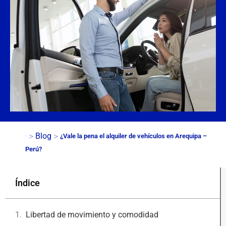
>
>
Blog
¿Vale la pena el alquiler de vehículos en Arequipa –
Inicio
Perú?
Índice
Libertad de movimiento y comodidad