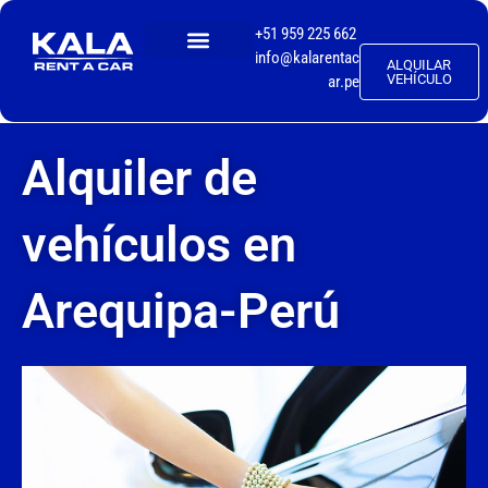
+51 959 225 662
info@kalarentac
ALQUILAR
TALLER MECÁNICO
VEHÍCULO
ar.pe
Alquiler de
vehículos en
Arequipa-Perú