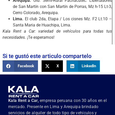
Arequipa.
Urb. Semi-Rural Pachacútec. Libertadores
de San Martín con San Martín de Porras, Mz h-15 Lt-3,
Cerro Colorado, Arequipa.
Lima.
El club 2da, Etapa / Los cisnes Mz. F2 Lt.10 –
Santa Maria de Huachipa, Lima.
Kala Rent a Car: variedad de vehículos para todas tus
necesidades.
¡Te esperamos!
Si te gustó este articulo compartelo
Facebook
X
LinkedIn
Kala Rent a Car,
empresa peruana con 30 años en el
mercado. Presente en Lima y Arequipa brindado
servicios de alquiler de todo tipo de vehículos y