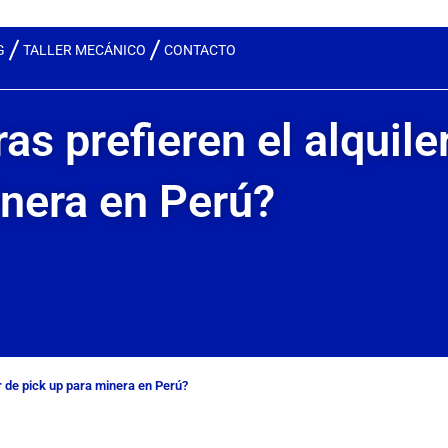
G
TALLER MECÁNICO
CONTACTO
as prefieren el alquile
inera en Perú?
er de pick up para minera en Perú?