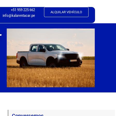
+51 959 225 662
ALQUILAR VEHÍCULO
info@kalarentacar.pe
r
Conversemos