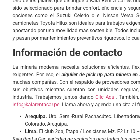
Uno de los pilares que distingue a Kala Rent a Car es nu
sido seleccionado para brindar confort, eficiencia y se
opciones como el Suzuki Celerio o el Nissan Versa S
camionetas Toyota Hilux son ideales para trabajos exige
apostando por una movilidad más sostenible. Todos inclu
y pasan por mantenimientos preventivos rigurosos, lo cual
Información de contacto
La minería moderna necesita soluciones eficientes, fl
exigentes. Por eso, el
alquiler de pick up para minera en
muchas compañías. Con el respaldo de proveedores como
sus objetivos mientras cuentan con unidades seguras, e
industria. Trabajemos juntos dando
Clic Aquí
. También,
info@kalarentacar.pe
. Llama ahora y agenda una cita al 
Arequipa.
Urb. Semi-Rural Pachacútec. Libertadore
Colorado, Arequipa.
Lima.
El club 2da, Etapa / Los cisnes Mz. F2 Lt.10
Kala Rent a Car: variedad de vehículos para todas tus nece