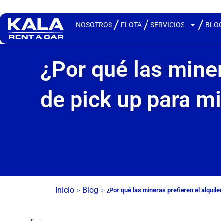
NOSOTROS
FLOTA
SERVICIOS
BLO
¿Por qué las miner
de pick up para m
>
>
Inicio
Blog
¿Por qué las mineras prefieren el alquil