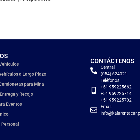
IOS
CONTÁCTENOS
 Vehículos
Central
(054) 624021
 vehículos a Largo Plazo
Teléfonos
 Camionetas para Mina
+51 959225662
+51 959225714
 Entrega y Recojo
+51 959225702
ara Eventos
Email:
info@kalarentacar.
nico
 Personal