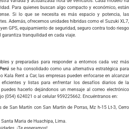
estra variada y actualizada flota de vehículos. Cada modelo ha
guridad. Para quienes buscan algo compacto y económico, están
ense. Si lo que se necesita es más espacio y potencia, las
ntes. Además, ofrecemos unidades híbridas como el Suzuki XL7,
yen GPS, equipamiento de seguridad, seguro contra todo riesgo
 garantiza tranquilidad en cada viaje.
exibles y preparadas para responder a entornos cada vez más
 Perú
se ha consolidado como una alternativa estratégica para
 Kala Rent a Car, las empresas pueden enfocarse en alcanzar
ficientes y listas para enfrentar los desafíos diarios de la
 puedes hacerlo dejándonos un mensaje al correo electrónico
fijo (054) 624021 o al celular 959225662. Encuéntranos en:
s de San Martín con San Martín de Porras, Mz h-15 Lt-3, Cerro
 – Santa Maria de Huachipa, Lima.
sidades.
¡Te esperamos!