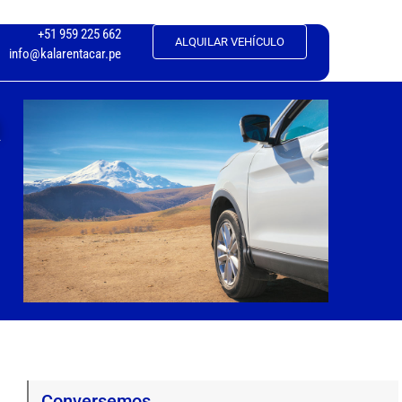
+51 959 225 662
ALQUILAR VEHÍCULO
info@kalarentacar.pe
a
Conversemos