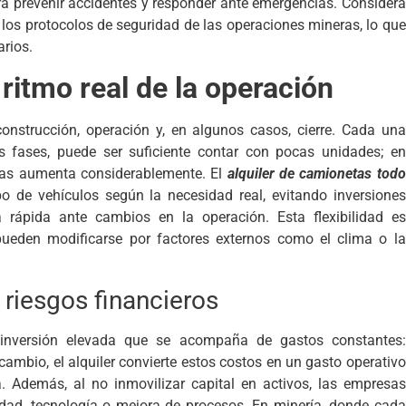
a prevenir accidentes y responder ante emergencias. Considera
los protocolos de seguridad de las operaciones mineras, lo que
arios.
 ritmo real de la operación
construcción, operación y, en algunos casos, cierre. Cada una
as fases, puede ser suficiente contar con pocas unidades; en
as aumenta considerablemente. El
alquiler de camionetas todo
po de vehículos según la necesidad real, evitando inversiones
 rápida ante cambios en la operación. Esta flexibilidad es
pueden modificarse por factores externos como el clima o la
 riesgos financieros
inversión elevada que se acompaña de gastos constantes:
ambio, el alquiler convierte estos costos en un gasto operativo
era. Además, al no inmovilizar capital en activos, las empresas
dad, tecnología o mejora de procesos. En minería, donde cada