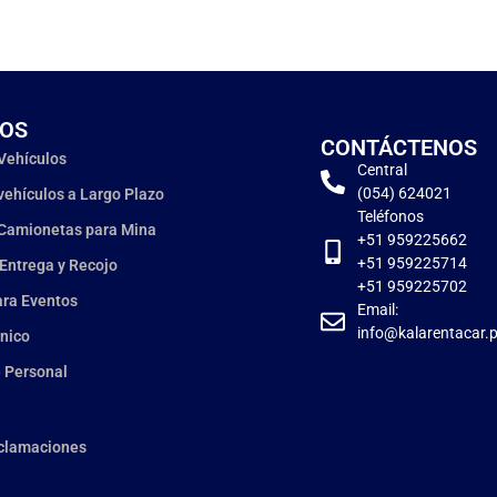
IOS
CONTÁCTENOS
 Vehículos
Central
(054) 624021
 vehículos a Largo Plazo
Teléfonos
 Camionetas para Mina
+51 959225662
+51 959225714
 Entrega y Recojo
+51 959225702
ara Eventos
Email:
info@kalarentacar.
nico
 Personal
eclamaciones