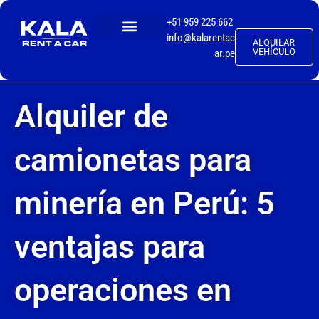
+51 959 225 662
info@kalarentac
ALQUILAR
TALLER MECÁNICO
VEHÍCULO
ar.pe
Alquiler de
camionetas para
minería en Perú: 5
ventajas para
operaciones en