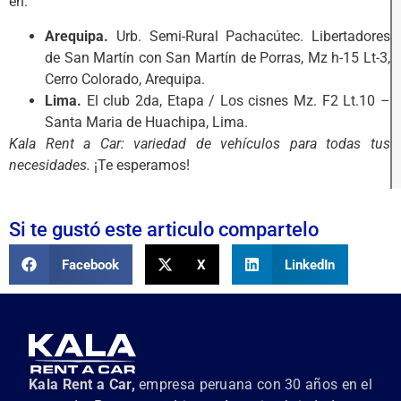
en:
Arequipa.
Urb. Semi-Rural Pachacútec. Libertadores
de San Martín con San Martín de Porras, Mz h-15 Lt-3,
Cerro Colorado, Arequipa.
Lima.
El club 2da, Etapa / Los cisnes Mz. F2 Lt.10 –
Santa Maria de Huachipa, Lima.
Kala Rent a Car: variedad de vehículos para todas tus
necesidades.
¡Te esperamos!
Si te gustó este articulo compartelo
Facebook
X
LinkedIn
Kala Rent a Car,
empresa peruana con 30 años en el