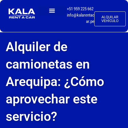
+51 959 225 662
info@kalarentac
ALQUILAR
TALLER MECÁNICO
VEHÍCULO
ar.pe
Alquiler de
camionetas en
Arequipa: ¿Cómo
aprovechar este
servicio?