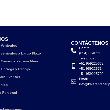
IOS
CONTÁCTENOS
e Vehículos
Central
(054) 624021
e vehículos a Largo Plazo
Teléfonos
e Camionetas para Mina
+51 959225662
+51 959225714
e Entrega y Recojo
+51 959225702
para Eventos
Email:
info@kalarentacar.
ánico
e Personal
eclamaciones