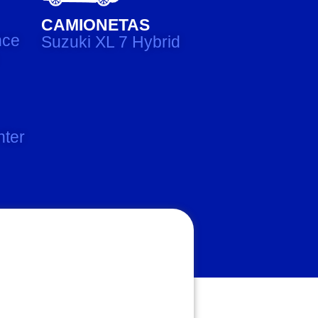
CAMIONETAS
nce
Suzuki XL 7 Hybrid
nter