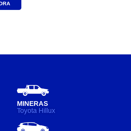
ORA
MINERAS
Toyota Hillux