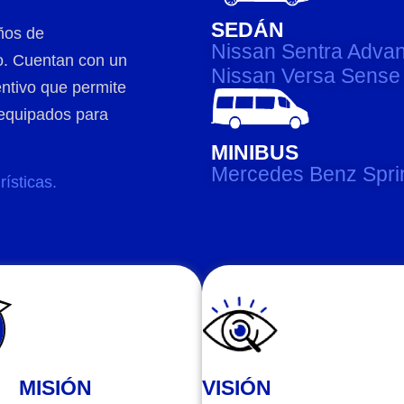
SEDÁN
ños de
Nissan Sentra Adva
do. Cuentan con un
Nissan Versa Sense
ntivo que permite
 equipados para
MINIBUS
Mercedes Benz Spri
urísticas.
MISIÓN
VISIÓN