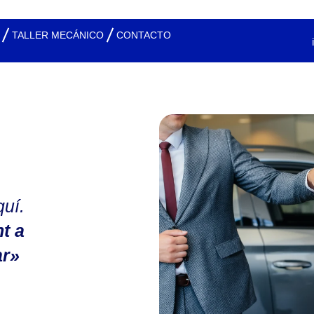
TALLER MECÁNICO
CONTACTO
uí.
t a
ar»